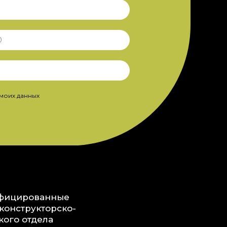
 моих данных
фицированные
конструкторско-
кого отдела