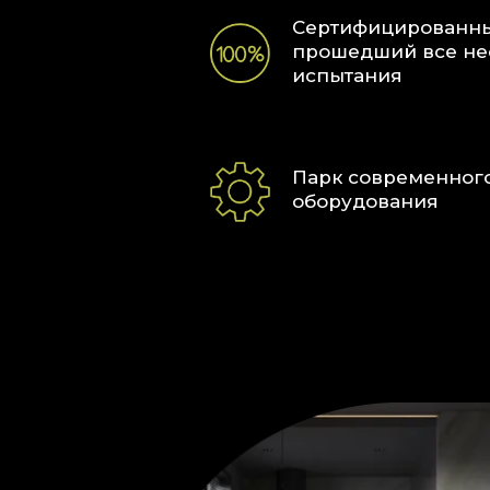
внимательно следим за тенденциями
Сертифицированны
ассортимент фабрики новыми моделям
прошедший все н
качественный продукт для наших пар
испытания
Парк современног
оборудования