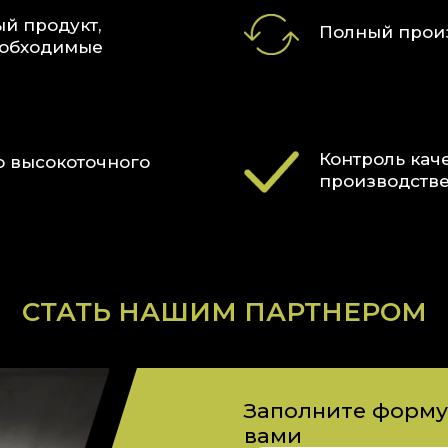
 рынка и ежемесячно пополняем
й продукт,
и. Главная задача компании - создавать
Полный прои
еобходимые
тнеров.
Контроль каче
о высокоточного
производстве
СТАТЬ НАШИМ ПАРТНЕРОМ
Заполните форму
вами