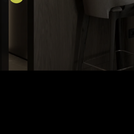
ФАБРИКА МЕБЕЛИ
«ЛИ
Фабрика мебели ЛИВА – молодая ди
производитель стульев и кресел для 
Наша команда знает, как создать эр