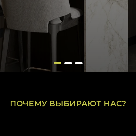
ВА»
ПОЧЕМУ ВЫБИРАЮТ НАС?
намично развивающаяся компания-
дома, а также мебели категории HoReCa.
гономичную и красивую мебель. Мы