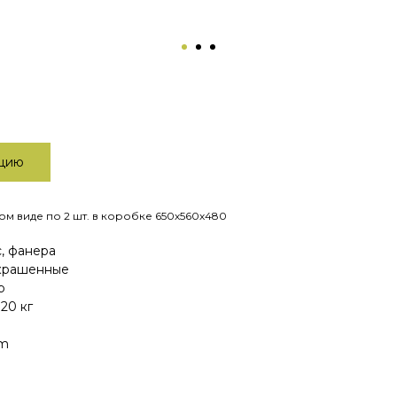
ацию
м виде по 2 шт. в коробке 650х560х480
, фанера
 крашенные
р
20 кг
mm