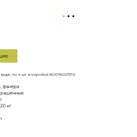
ацию
виде, по 4 шт. в коробке 800*600*570
, фанера
 крашенные
р
20 кг
m