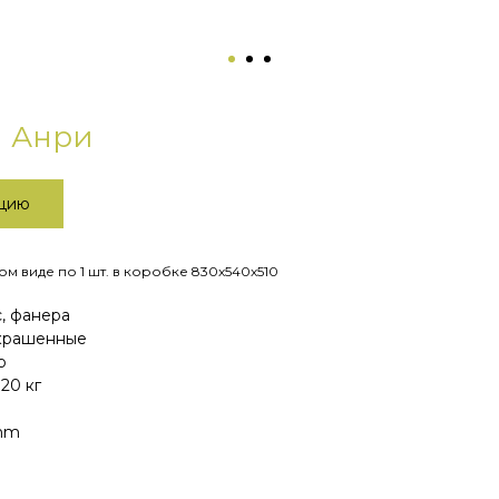
й Анри
ацию
м виде по 1 шт. в коробке 830х540х510
, фанера
 крашенные
р
20 кг
 mm